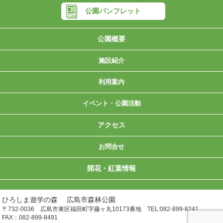
公園パンフレット
公園概要
施設紹介
▶グラウンドゴルフ場
▶デイキャンプ場
▶ジャブジャブ川
▶ドッグガーデン
▶こんちゅう館
▶管理センター
▶メルヘンの森
▶林業体験広場
▶山城展望台
▶モノレール
▶ワンパク橋
▶施設紹介
▶芝生広場
▶中央広場
▶もみじ谷
▶休憩所
利用案内
▶利用にあたってのお願い
▶料金案内・施設予約
▶開園時間・休園日
▶減免・団体申請書
▶バリアフリー
イベント・公園活動
▶グリーンアドベンチャー
▶フォレストクラブ森守
▶イベント情報
▶自然体験活動
▶親子森林体験
アクセス
お問合せ
▶個人情報保護方針
▶よくある質問
▶お問合せ
開花・紅葉情報
ひろしま遊学の森 広島市森林公園
〒732-0036 広島市東区福田町字藤ヶ丸10173番地 TEL:082-899-8241
FAX：082-899-8491