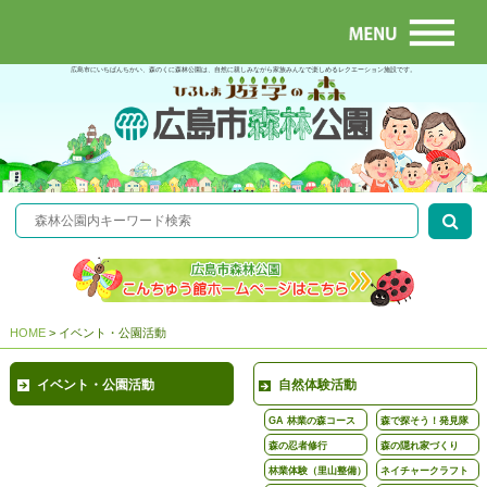
広島市にいちばんちかい、森のくに森林公園は、自然に親しみながら家族みんなで楽しめるレクエーション施設です。
HOME
>
イベント・公園活動
イベント・公園活動
自然体験活動
GA 林業の森コース
森で探そう！発見隊
森の忍者修行
森の隠れ家づくり
林業体験（里山整備）
ネイチャークラフト