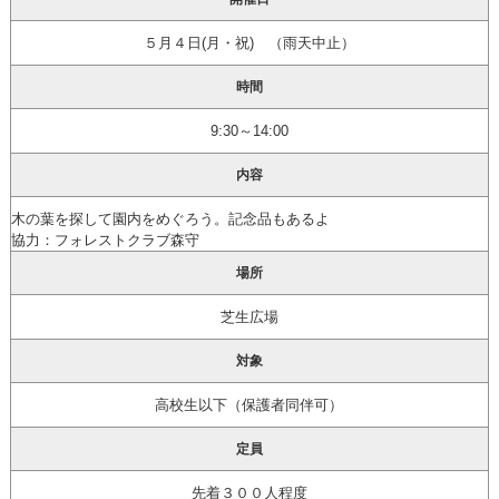
５月４日(月・祝) （雨天中止）
時間
9:30～14:00
内容
木の葉を探して園内をめぐろう。記念品もあるよ
協力：フォレストクラブ森守
場所
芝生広場
対象
高校生以下（保護者同伴可）
定員
先着３００人程度