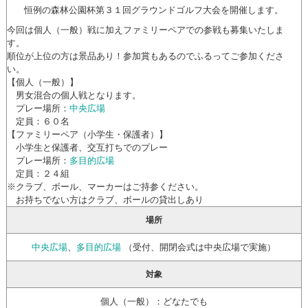
恒例の森林公園杯第３１回グラウンドゴルフ大会を開催します。
今回は個人（一般）戦に加えファミリーペアでの参戦も募集いたしま
す。
順位が上位の方は景品あり！参加賞もあるのでふるってご参加くださ
い。
【個人（一般）】
男女混合の個人戦となります。
プレー場所：
中央広場
定員：６０名
【ファミリーペア（小学生・保護者）】
小学生と保護者、交互打ちでのプレー
プレー場所：
多目的広場
定員：２４組
※クラブ、ボール、マーカーはご持参ください。
お持ちでない方はクラブ、ボールの貸出しあり
場所
中央広場
、
多目的広場
（受付、開閉会式は中央広場で実施）
対象
個人（一般）：どなたでも