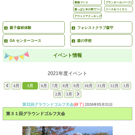
巣箱づくり
プランターカバーづく
り
葉っぱと木の実でつく
リースをつくろう
ろう
アウトドアクッキング
親子森林体験
フォレストクラブ森守
GA センターコース
森の学校
イベント情報
2021年度イベント
4月
5月
6月
7月
8月
9月
10月
11月
12月
1月
2月
3月
第31回グラウンドゴルフ大会
(終了)
2026年05月31日
第３１回グラウンドゴルフ大会