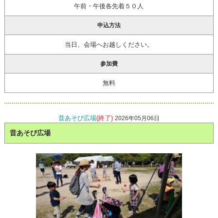
午前・午後各先着５０人
申込方法
当日、会場へお越しください。
参加費
無料
昔あそび広場
(終了)
2026年05月06日
昔あそび広場