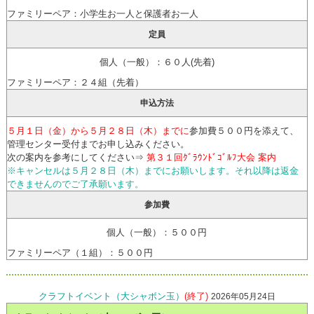
ファミリーペア：小学生お一人と保護者お一人
定員
個人（一般）：６０人(先着)
ファミリーペア：２４組（先着）
申込方法
５月１日（金）から
５月２８日（木
）までに
参加費５００円を添えて、
管理センター受付までお申し込みください。
次の案内を参考にしてください⇒
第３１回ｸﾞﾗｳﾝﾄﾞｺﾞﾙﾌ大会 案内
※キャンセルは５月２８日（木）までにお願いします。それ以降は返金
できませんのでご了承願います。
参加費
個人（一般）：５００円
ファミリーペア（１組）：５００円
クラフトイベント（大シャボン玉）
(終了)
2026年05月24日