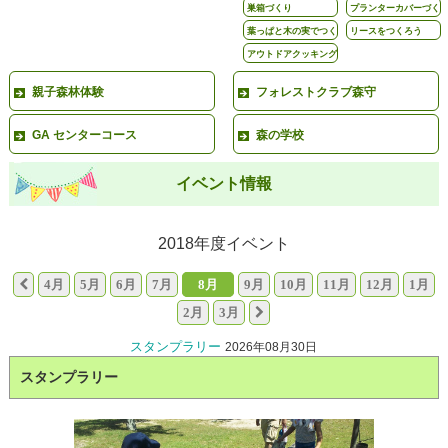
巣箱づくり
プランターカバーづく
り
葉っぱと木の実でつく
リースをつくろう
ろう
アウトドアクッキング
親子森林体験
フォレストクラブ森守
GA センターコース
森の学校
イベント情報
2018年度イベント
4月
5月
6月
7月
8月
9月
10月
11月
12月
1月
2月
3月
スタンプラリー
2026年08月30日
スタンプラリー