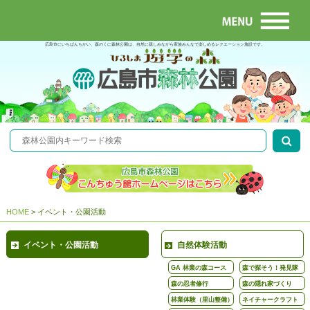
広島市にいちばんちかい、森のくに森林公園は、自然に親しみながら家族みんなで楽しめるレクエーション施設です。
HOME
>
イベント・公園活動
イベント・公園活動
自然体験活動
GA 林業の森コース
森で探そう！発見隊
森の忍者修行
森の隠れ家づくり
林業体験（里山整備）
ネイチャークラフト