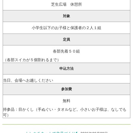
芝生広場 休憩所
対象
小学生以下のお子様と保護者の２人１組
定員
各部先着５０組
（各部スイカが５個割れるまで）
申込方法
当日、会場へお越しください
参加費
無料
持参品：目かくし（手ぬぐい・タオルなど。小さいお子様は、なしでも
可）