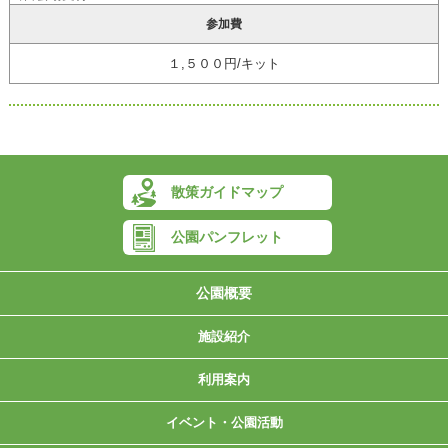
参加費
１,５００円/キット
散策ガイドマップ
公園パンフレット
公園概要
施設紹介
▶グラウンドゴルフ場
▶デイキャンプ場
▶ジャブジャブ川
▶ドッグガーデン
▶こんちゅう館
▶管理センター
▶メルヘンの森
▶林業体験広場
▶山城展望台
▶モノレール
▶ワンパク橋
▶施設紹介
▶芝生広場
▶中央広場
▶もみじ谷
▶休憩所
利用案内
▶利用にあたってのお願い
▶料金案内・施設予約
▶開園時間・休園日
▶減免・団体申請書
▶バリアフリー
イベント・公園活動