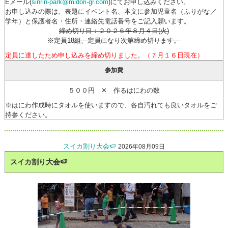
Eメール(
sinrin-park@midori-gr.com
)にてお申し込みください。
お申し込みの際は、表題にイベント名、本文に参加児童名（ふりがな／
学年）と保護者名・住所・連絡先電話番号をご記入願います。
締め切り日：
２０２６年８月４日
(火
)
※定員18組、定員になり次第締め切ります。
定員に達したため申し込みを締め切りました。（７月１６日現在）
参加費
５００円 ✕ 作るはにわの数
※はにわ作成時にタオルを使いますので、各自汚れても良いタオルをご
持参ください。
スイカ割り大会🍉
2026年08月09日
スイカ割り大会🍉