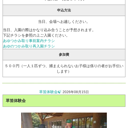
申込方法
当日、会場へお越しください。
当日、入園の際はかなり込み合うことが予想されます。
下記チラシを参照の上ご入園ください。
あゆつかみ取り事前案内チラシ
あゆのつかみ取り再入園チラシ
参加費
５００円（一人１匹ずつ、捕まえられないお子様は係りの者がお手伝い
します）
草笛体験会🍃
2026年08月15日
草笛体験会