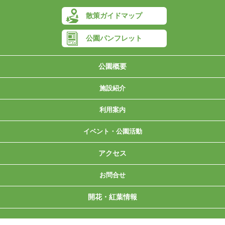
散策ガイドマップ
公園パンフレット
公園概要
施設紹介
▶グラウンドゴルフ場
▶デイキャンプ場
▶ジャブジャブ川
▶ドッグガーデン
▶こんちゅう館
▶管理センター
▶メルヘンの森
▶林業体験広場
▶山城展望台
▶モノレール
▶ワンパク橋
▶施設紹介
▶芝生広場
▶中央広場
▶もみじ谷
▶休憩所
利用案内
▶利用にあたってのお願い
▶料金案内・施設予約
▶開園時間・休園日
▶減免・団体申請書
▶バリアフリー
イベント・公園活動
▶グリーンアドベンチャー
▶フォレストクラブ森守
▶イベント情報
▶自然体験活動
▶親子森林体験
アクセス
お問合せ
▶個人情報保護方針
▶よくある質問
▶お問合せ
開花・紅葉情報