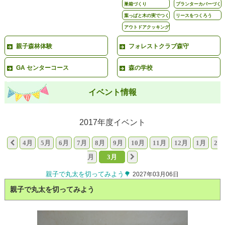
巣箱づくり
プランターカバーづく
り
葉っぱと木の実でつく
リースをつくろう
ろう
アウトドアクッキング
親子森林体験
フォレストクラブ森守
GA センターコース
森の学校
イベント情報
2017年度イベント
4月
5月
6月
7月
8月
9月
10月
11月
12月
1月
2
月
3月
親子で丸太を切ってみよう🌳
2027年03月06日
親子で丸太を切ってみよう