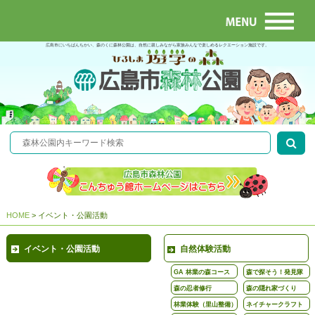
広島市にいちばんちかい、森のくに森林公園は、自然に親しみながら家族みんなで楽しめるレクエーション施設です。
HOME
>
イベント・公園活動
イベント・公園活動
自然体験活動
GA 林業の森コース
森で探そう！発見隊
森の忍者修行
森の隠れ家づくり
林業体験（里山整備）
ネイチャークラフト