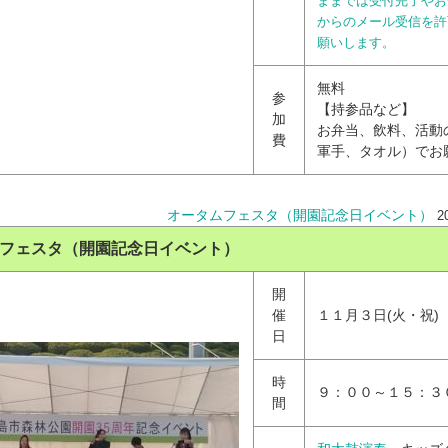
ままでは受付完了やお知ら
からのメール受信を許
願いします。
無料
参
【持参品など】
加
お弁当、飲料、活動
費
軍手、タオル）でお
オータムフェスタ（開園記念日イベント）
2
フェスタ（開園記念日イベント）
開
催
１１月３日(火・祝)
日
時
９：００～１５：３
間