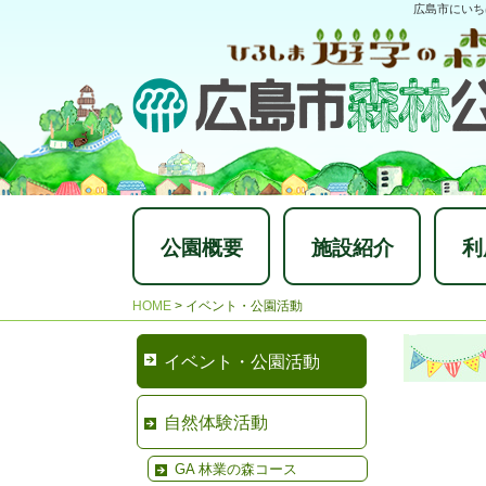
広島市にいち
公園概要
施設紹介
利
HOME
>
イベント・公園活動
イベント・公園活動
自然体験活動
GA 林業の森コース