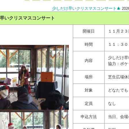
少しだけ早いクリスマスコンサート🎄
20
早いクリスマスコンサート
開催日
１１月２３
時間
１１：３０
少しだけ早
内容
協力：ポケ
場所
芝生広場休
対象
どなたでも
定員
なし
申込方法
当日、会場