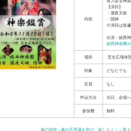
迫力ある神楽
【演目】
・瀧夜叉姫
内容
・隠神
※演目は急遽
出演：綾西神
綾西神楽團ホ
場所
芝生広場休
対象
どなたでも
定員
なし
申込方法
当日、会場へ
参加費
無料
森の学校～森の不思議を学び、楽しもう！～第３