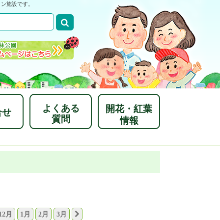
ョン施設です。
よくある
開花・紅葉
合せ
質問
情報
12月
1月
2月
3月