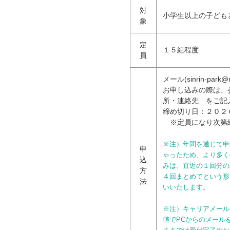
対
小学生以上の子ども
象
定
１５組程度
員
メール(sinrin-par
お申し込みの際は、
所・連絡先 をご記
締め切り日：２０２
※定員になり次第
※注）年間を通じて申
申
ゃったため、より多く
込
みは、直近の１回分の
方
４回まとめてという形
法
いいたします。
※注）キャリアメール
値でPCからのメール