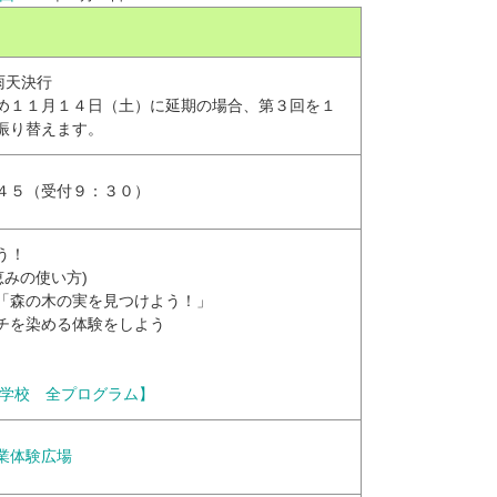
雨天決行
め１１月１４日（土）に延期の場合、第３回を１
振り替えます。
４５（受付９：３０）
う！
みの使い方)
「森の木の実を見つけよう！」
チを染める体験をしよう
の学校 全プログラム】
業体験広場