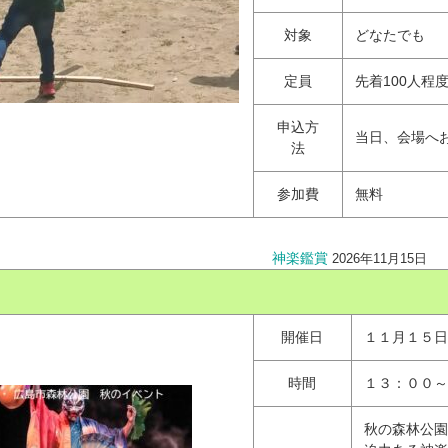
対象
どなたでも
定員
先着100人程
申込方
当日、会場へ
法
参加費
無料
神楽鑑賞
2026年11月15日
開催日
１１月１５日
時間
１３：００～
秋の森林公園