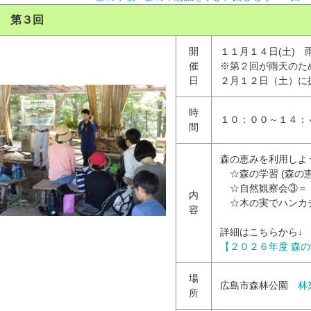
 第３回
開
１１月１４日(土) 
催
※第２回が雨天のた
日
２月１２日（土）に
時
１０：００～１４：
間
森の恵みを利用しよ
☆森の学習 (森の恵
☆自然観察会③＝
内
☆木の実でハンカ
容
詳細はこちらから↓
【２０２６年度 森
場
広島市森林公園
林
所