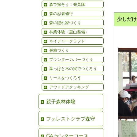
森で探そう！発見隊
森の忍者修行
少しだけ
森の隠れ家づくり
林業体験（里山整備）
ネイチャークラフト
巣箱づくり
プランターカバーづくり
葉っぱと木の実でつくろう
リースをつくろう
アウトドアクッキング
親子森林体験
フォレストクラブ森守
GA センターコース