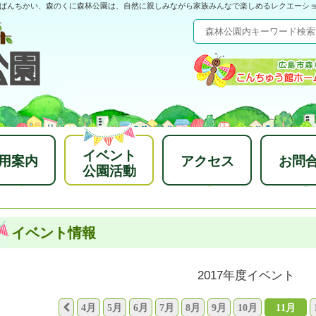
ばんちかい、森のくに森林公園は、自然に親しみながら家族みんなで楽しめるレクエーシ
イベント
用案内
アクセス
お問
公園活動
イベント情報
2017年度イベント
4月
5月
6月
7月
8月
9月
10月
11月