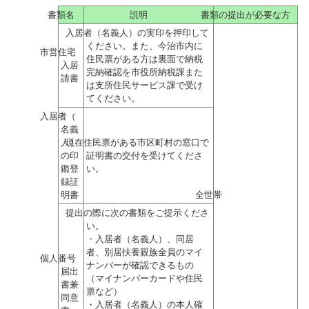
書類名
説明
書類の提出が必要な方
入居者（名義人）の実印を押印して
ください。また、今治市内に
市営住宅
住民票がある方は裏面で納税
入居
完納確認を市役所納税課また
請書
は支所住民サービス課で受け
てください。
入居者（
名義
人）
現在住民票がある市区町村の窓口で
の印
証明書の交付を受けてくださ
鑑登
い。
録証
明書
全世帯
提出の際に次の書類をご提示くださ
い。
・入居者（名義人）、同居
者、別居扶養親族全員のマイ
個人番号
ナンバーが確認できるもの
届出
（マイナンバーカードや住民
書兼
票など）
同意
・入居者（名義人）の本人確