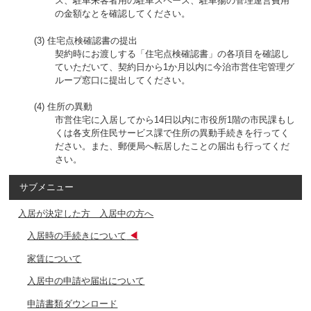
ス、駐車来客者用の駐車スペース、駐車揚の管理運営費用
の金額なとを確認してください。
住宅点検確認書の提出
契約時にお渡しする「住宅点検確認書」の各項目を確認し
ていただいて、契約日から1か月以内に今治市営住宅管理グ
ループ窓口に提出してください。
住所の異動
市営住宅に入居してから14日以内に市役所1階の市民課もし
くは各支所住民サービス課で住所の異動手続きを行ってく
ださい。また、郵便局へ転居したことの届出も行ってくだ
さい。
サブメニュー
入居が決定した方 入居中の方へ
入居時の手続きについて
家賃について
入居中の申請や届出について
申請書類ダウンロード