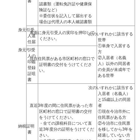
書
認書類（運転免許証や健康保
険証など）
※委任状を記入して届出する
場合は代理人の本人確認書類
身元引受
裏面に身元引受人の実印を押印して
次のいすれかに該当する
人選
ください。
世帯
任届
①単身で入居する
身元弓l受
方
人の
②入居者（名義
現在住民票がある市区町村の窓口で
印鑑
人）以外の同居者
証明書の交付をうけてくださ
登録
の全員が未成年で
い。
証咀
ある世帯
書
次のいすれかに該当する
入居者（名義人）
と15歳以上の同居
直近3年度の間に住民票があった市
者
区町村の窓口で証明書の交付
①現在今治市外に
をうけてください。
住民票がある方
・全ての課税科目について直
②今治市に住民票
納税証明
近3年度分の証明をうけてくだ
を移してから3年を
書
さい。
経過していない方