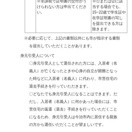
※非課税で証明書の交付がう
※①または②に該
けられない方は申出てくださ
当する場合でも、
い。
15~22歳で学生証や
在学証明書の写し
を提出できる方は
除きます。
※必要に応じて、上記の書類以外にも市が指示する書類
を提出していただくことがあります。
身元引受人について
〇身元引受人として選任された方には、入居者（名
義人）が亡くなったときや心身の自立が困難となっ
た時などに入居者（名義人）に代わり、市営住宅の
退去手続きを行っていただきます。
〇どなたでも身元引受人になることはできます。だ
だし、入居者（名義人）に何かあった場合には、市
営住宅の返還（退去）手続きを行っていただくこと
になるため、身元引受人は今治市内に居住する親族
の方から選任いだだくことが望ましいです。