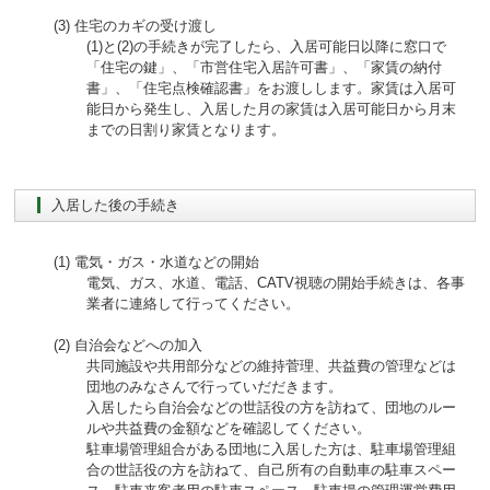
住宅のカギの受け渡し
(1)と(2)の手続きが完了したら、入居可能日以降に窓口で
「住宅の鍵」、「市営住宅入居許可書」、「家賃の納付
書」、「住宅点検確認書」をお渡しします。家賃は入居可
能日から発生し、入居した月の家賃は入居可能日から月末
までの日割り家賃となります。
入居した後の手続き
電気・ガス・水道などの開始
電気、ガス、水道、電話、CATV視聴の開始手続きは、各事
業者に連絡して行ってください。
自治会などへの加入
共同施設や共用部分などの維持菅理、共益費の管理などは
団地のみなさんで行っていだだきます。
入居したら自治会などの世話役の方を訪ねて、団地のルー
ルや共益費の金額などを確認してください。
駐車場管理組合がある団地に入居した方は、駐車場管理組
合の世話役の方を訪ねて、自己所有の自動車の駐車スペー