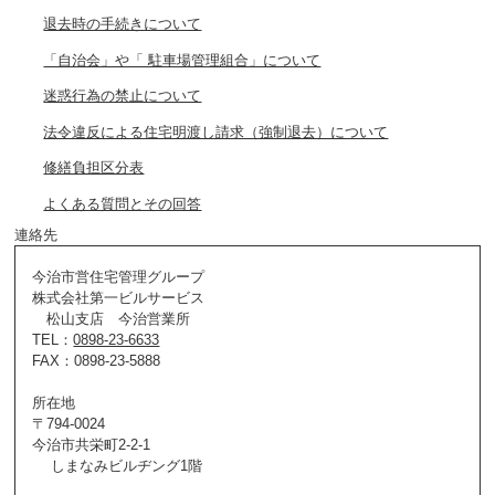
退去時の手続きについて
「自治会」や「 駐車場管理組合」について
迷惑行為の禁止について
法令違反による住宅明渡し請求（強制退去）について
修繕負担区分表
よくある質問とその回答
連絡先
今治市営住宅管理グループ
株式会社第一ビルサービス
松山支店 今治営業所
TEL：
0898-23-6633
FAX：0898-23-5888
所在地
〒794-0024
今治市共栄町2-2-1
しまなみビルヂング1階