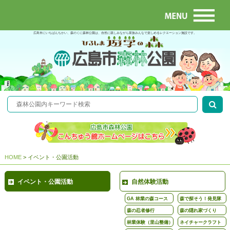
広島市にいちばんちかい、森のくに森林公園は、自然に親しみながら家族みんなで楽しめるレクエーション施設です。
HOME
>
イベント・公園活動
イベント・公園活動
自然体験活動
GA 林業の森コース
森で探そう！発見隊
森の忍者修行
森の隠れ家づくり
林業体験（里山整備）
ネイチャークラフト