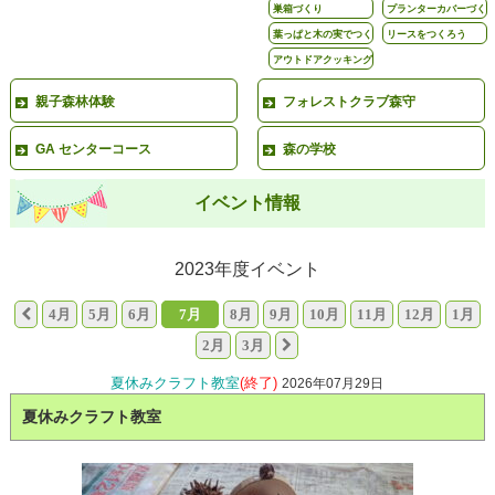
巣箱づくり
プランターカバーづく
り
葉っぱと木の実でつく
リースをつくろう
ろう
アウトドアクッキング
親子森林体験
フォレストクラブ森守
GA センターコース
森の学校
イベント情報
2023年度イベント
4月
5月
6月
7月
8月
9月
10月
11月
12月
1月
2月
3月
夏休みクラフト教室
(終了)
2026年07月29日
夏休みクラフト教室