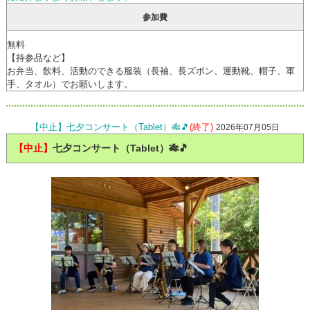
参加費
無料
【持参品など】
お弁当、飲料、活動のできる服装（長袖、長ズボン、運動靴、帽子、軍
手、タオル）でお願いします。
【中止】七夕コンサート（Tablet）🎋🎵
(終了)
2026年07月05日
【中止】
七夕コンサート（Tablet）🎋🎵