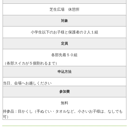
芝生広場 休憩所
対象
小学生以下のお子様と保護者の２人１組
定員
各部先着５０組
（各部スイカが５個割れるまで）
申込方法
当日、会場へお越しください
参加費
無料
持参品：目かくし（手ぬぐい・タオルなど。小さいお子様は、なしでも
可）