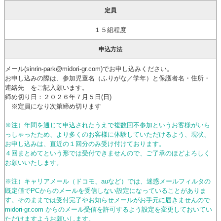
定員
１５組程度
申込方法
メール(sinrin-park@midori-gr.com)でお申し込みください。
お申し込みの際は、参加児童名（ふりがな／学年）と保護者名・住所・
連絡先 をご記入願います。
締め切り日：２０２６年７月５日(日)
※定員になり次第締め切ります
※注）年間を通じて申込されたうえで複数回不参加というお客様がいら
っしゃったため、より多くのお客様に体験していただけるよう、現状、
お申し込みは、直近の１回分のみ受け付けております。
４回まとめてという形では受付できませんので、ご了承のほどよろしく
お願いいたします。
※注）キャリアメール（ドコモ、auなど）では、迷惑メールフィルタの
既定値でPCからのメールを受信しない設定になっていることがありま
す。そのままでは受付完了やお知らせメールがお手元に届きませんので
midori-gr.com からのメール受信を許可するよう設定を変更しておいてい
ただけますようお願いします。