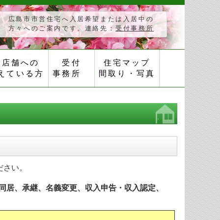
広島市市営住宅へ入居希望または入居中の
方々へのご案内です。連絡先：
受付事務所
き店舗への
受付
住宅マップ
えている方
事務所
間取り・写真
ださい。
同居、承継、名義変更、収入申告・収入認定、