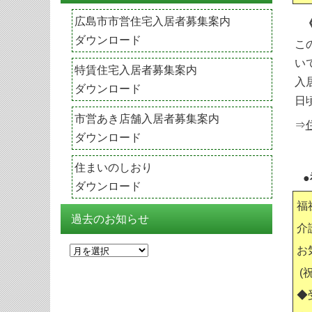
広島市市営住宅入居者募集案内
ダウンロード
こ
い
特賃住宅入居者募集案内
入
ダウンロード
日
市営あき店舗入居者募集案内
⇒
ダウンロード
住まいのしおり
ダウンロード
福
過去のお知らせ
介
過
お
去
(
の
◆