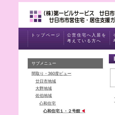
トップページ
公営住宅へ入居を
考えている方へ
サブメニュー
間取り・360度ビュー
廿日市地域
大野地域
佐伯地域
心和住宅
心和住宅１・２号館