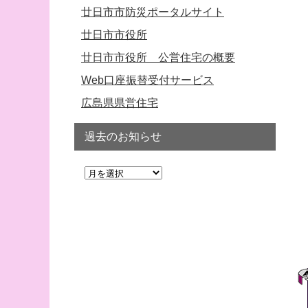
廿日市市防災ポータルサイト
廿日市市役所
廿日市市役所 公営住宅の概要
Web口座振替受付サービス
広島県県営住宅
過去のお知らせ
過
去
の
お
知
ら
せ