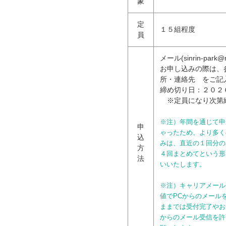
象
定
１５組程度
員
メール(sinrin-par
お申し込みの際は、
所・連絡先 をご記
締め切り日：２０２
※定員になり次第
※注）年間を通じて申
申
ゃったため、より多く
込
みは、直近の１回分の
方
４回まとめてという形
法
いいたします。
※注）キャリアメール
値でPCからのメール
ままでは受付完了やお知ら
からのメール受信を許