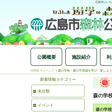
広島市にいち
公園概要
施設紹介
利
HOME
>
イベント
>
森の学校～森の不思議を学び、楽しもう
新着情報カテゴリー
未分類
森の学
イベント
森の学校