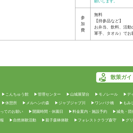
願いします。
無料
参
【持参品など】
加
お弁当、飲料、活動
費
軍手、タオル）でお
散策ガイ
▶こんちゅう館
▶管理センター
▶山城展望台
▶モノレール
▶デ
▶休憩所
▶メルヘンの森
▶ジャブジャブ川
▶ワンパク橋
▶もみ
ってのお願い
▶開園時間・休園日
▶料金案内・施設予約
▶減免・団
報
▶自然体験活動
▶親子森林体験
▶フォレストクラブ森守
▶グ