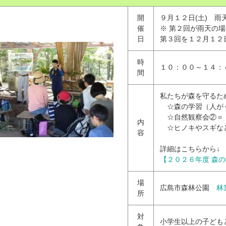
開
９月１２日(土) 雨
催
※ 第２回が雨天の
日
第３回を１２月１２
時
１０：００～１４：
間
私たちが森を守るた
☆森の学習（人が
☆自然観察会②＝
内
☆ヒノキやスギな
容
詳細はこちらから↓
【２０２６年度 森
場
広島市森林公園
林
所
対
小学生以上の子ども