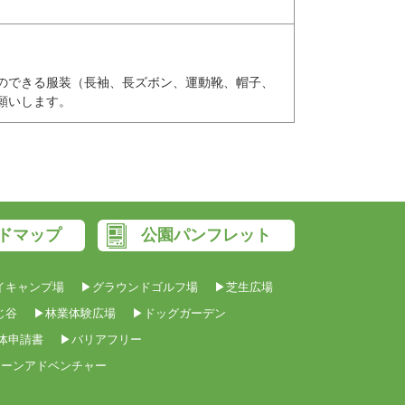
のできる服装（長袖、長ズボン、運動靴、帽子、
願いします。
ドマップ
公園パンフレット
イキャンプ場
▶グラウンドゴルフ場
▶芝生広場
じ谷
▶林業体験広場
▶ドッグガーデン
体申請書
▶バリアフリー
リーンアドベンチャー