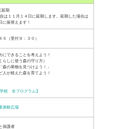
天延期
場合は１１月１４日に延期します。延期した場合は
日に振替えます！
４５（受付９：３０）
めにできることを考えよう！
くらしに使う森の守り方）
「森の果物を見つけよう！」
ど人が植えた森を育てよう！
の学校 全プログラム】
業体験広場
と保護者